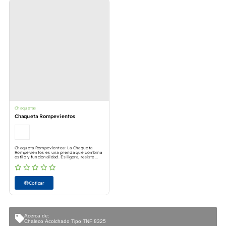
Chaquetas
Chaqueta Rompevientos
Chaqueta Rompevientos: La Chaqueta
Rompevientos es una prenda que combina
estilo y funcionalidad. Es ligera, resiste...
Cotizar
Acerca de:
Chaleco Acolchado Tipo TNF 8325