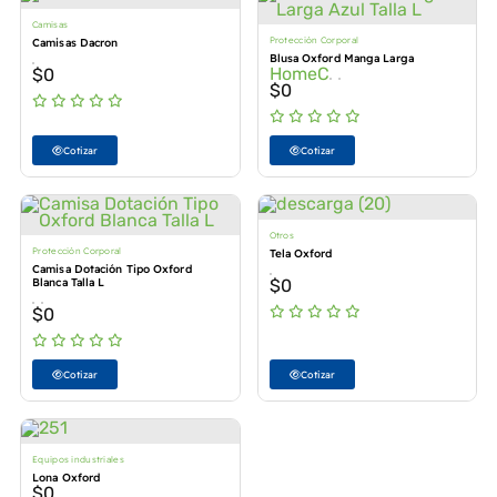
Camisas
Protección Corporal
Camisas Dacron
Blusa Oxford Manga Larga
HomeC
$
0
$
0
Cotizar
Cotizar
Otros
Protección Corporal
Tela Oxford
Camisa Dotación Tipo Oxford
Blanca Talla L
$
0
$
0
Cotizar
Cotizar
Equipos industriales
Lona Oxford
$
0