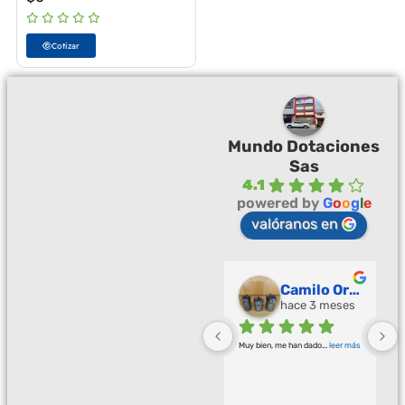
Cotizar
Mundo Dotaciones
Sas
4.1
powered by
G
o
o
g
l
e
valóranos en
Palmeras Doradas
Camilo Ortegón
hace 3 meses
hace 3 meses
Buena calidad buena atención
... 
Muy bien, me han dado
... 
leer más
leer más